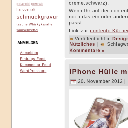
creme,schwarz).
polaroid
portrait
handgemalt
Wenn Ihr auf der content
schmuckgravur
noch das ein oder ande
passt.
tasche
Whiskykaraffe
Link zur
contento Küch
wunschzettel
Veröffentlicht in
Desig
ANMELDEN
Nützliches
|
Schlagwo
Kommentare »
Anmelden
Eintrags-Feed
Kommentar-Feed
iPhone Hülle m
WordPress.org
20. November 2012 |