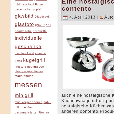
Eine nostalgi
bild
geschenkfinder
contento
gesellschaftsspiel
glasbild
4. April 2013 |
Auto
Glasdruck
glasfoto
gravur
grill
handtasche
herzkette
individuelle
geschenke
Irischer Lord
kamera
kugelgrill
kette
lifestyle design3000
lifestyle geschenke
mausteppich
messen
auch eine nostalgische
minigrill
Küchenwaage ist urig un
musikergeschenke
nahui
nostalgische Küchenwaa
ollin
parfüm
anderen contento Produkt
personalisierter Roman