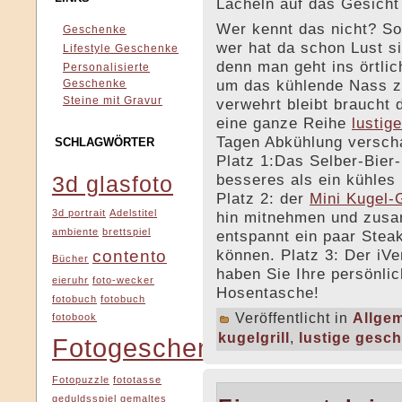
Lächeln auf das Gesicht
Wer kennt das nicht? S
Geschenke
wer hat da schon Lust si
Lifestyle Geschenke
denn man geht ins örtli
Personalisierte
um das kühlende Nass 
Geschenke
Steine mit Gravur
verwehrt bleibt braucht 
eine ganze Reihe
lustig
Tagen Abkühlung versch
SCHLAGWÖRTER
Platz 1:Das Selber-Bier
besseres als ein kühles
3d glasfoto
Platz 2: der
Mini Kugel-G
3d portrait
Adelstitel
hin mitnehmen und zusa
ambiente
brettspiel
entspannt ein paar Stea
können. Platz 3: Der iVe
contento
Bücher
haben Sie Ihre persönli
eieruhr
foto-wecker
Hosentasche!
fotobuch
fotobuch
Veröffentlicht in
Allge
fotobook
kugelgrill
,
lustige gesc
Fotogeschenke
Fotopuzzle
fototasse
geduldsspiel
gemaltes