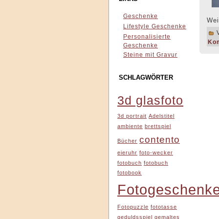
Geschenke
Wei
Lifestyle Geschenke
V
Personalisierte
Ko
Geschenke
Steine mit Gravur
SCHLAGWÖRTER
3d glasfoto
3d portrait
Adelstitel
ambiente
brettspiel
contento
Bücher
eieruhr
foto-wecker
fotobuch
fotobuch
fotobook
Fotogeschenk
Fotopuzzle
fototasse
geduldsspiel
gemaltes