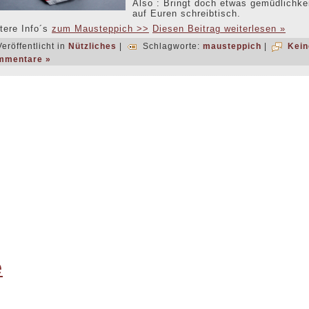
Also : Bringt doch etwas gemüdlichke
auf Euren schreibtisch.
tere Info´s
zum Mausteppich >>
Diesen Beitrag weiterlesen »
eröffentlicht in
Nützliches
|
Schlagworte:
mausteppich
|
Kein
mmentare »
e