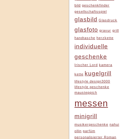
bild
geschenkfinder
gesellschaftsspiel
glasbild
Glasdruck
glasfoto
gravur
grill
handtasche
herzkette
individuelle
geschenke
Irischer Lord
kamera
kugelgrill
kette
lifestyle design3000
lifestyle geschenke
mausteppich
messen
minigrill
musikergeschenke
nahui
ollin
parfüm
personalisierter Roman