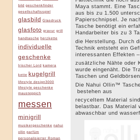
Maya stammt. Eine Tasc
bild
geschenkfinder
gesellschaftsspiel
aus bis zu 1.500 untersc
glasbild
Papierschnipsel. Je nac
Glasdruck
Tasche benötigt ein erfa
glasfoto
gravur
grill
Handarbeiter bis zu 3 Ta
handtasche
herzkette
die Herstellung. Durch d
individuelle
Technik entsteht ein Gef
interessanten Effekten 
geschenke
zusätzliche Nähte oder 
Irischer Lord
kamera
wurde eingenäht. Die Tr
kugelgrill
kette
Taschen und Geldbörsen
lifestyle design3000
Die Nahui Ollin™ Tasche
lifestyle geschenke
bestehen aus
mausteppich
recyceltem Material sind
messen
belastbar. Das Material 
abwaschbar und wasserf
minigrill
musikergeschenke
nahui
ollin
parfüm
personalisierter Roman