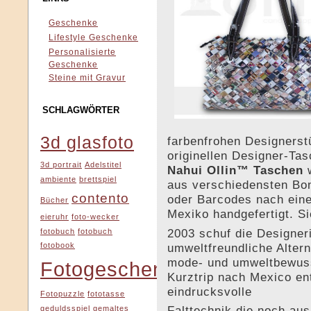
Geschenke
Lifestyle Geschenke
Personalisierte
Geschenke
Steine mit Gravur
SCHLAGWÖRTER
3d glasfoto
farbenfrohen Designerst
originellen Designer-Ta
3d portrait
Adelstitel
Nahui Ollin™ Taschen
ambiente
brettspiel
aus verschiedensten Bo
contento
oder Barcodes nach eine
Bücher
Mexiko handgefertigt. Si
eieruhr
foto-wecker
2003 schuf die Designer
fotobuch
fotobuch
umweltfreundliche Altern
fotobook
mode- und umweltbewusst
Fotogeschenke
Kurztrip nach Mexico en
eindrucksvolle
Fotopuzzle
fototasse
Falttechnik die noch aus
geduldsspiel
gemaltes